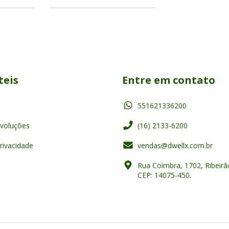
teis
Entre em contato
551621336200
voluções
(16) 2133-6200
Privacidade
vendas@dwellx.com.br
Rua Coimbra, 1702, Ribeirã
CEP: 14075-450.