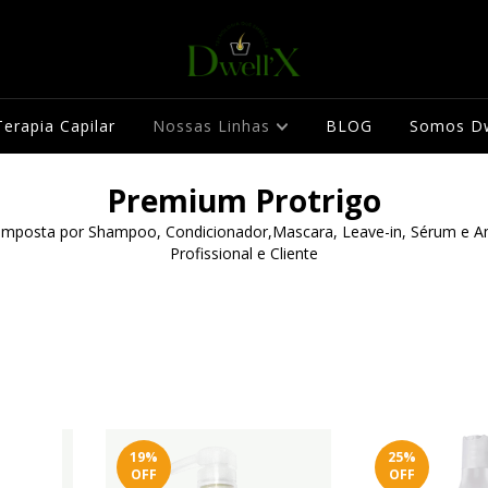
erapia Capilar
Nossas Linhas
BLOG
Somos Dw
Premium Protrigo
omposta por Shampoo, Condicionador,Mascara, Leave-in, Sérum e Amp
Profissional e Cliente
19
%
25
%
OFF
OFF