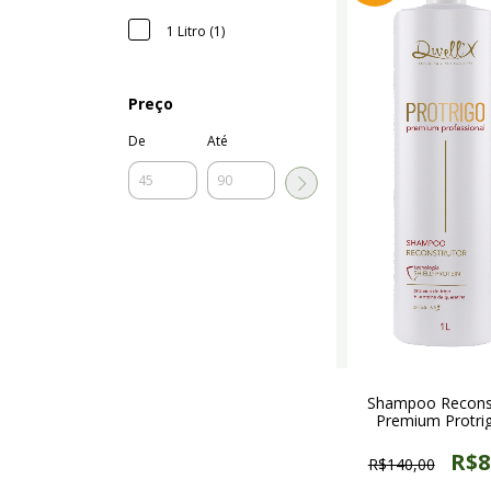
1 Litro (1)
Preço
De
Até
Shampoo Recons
Premium Protri
R$8
R$140,00