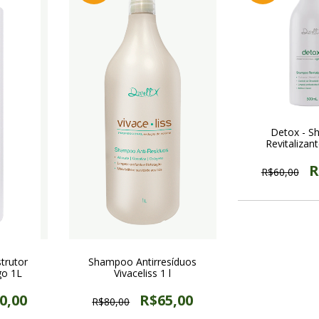
Detox - 
Revitalizan
R
R$60,00
trutor
Shampoo Antirresíduos
go 1L
Vivaceliss 1 l
0,00
R$65,00
R$80,00