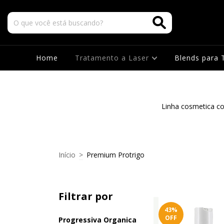
Home
Tratamento a Laser
Blends para T
Linha cosmetica c
Início
>
Premium Protrigo
Filtrar por
43
%
OFF
Progressiva Organica