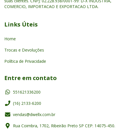
suas clientes. CNPJ: 02.228.938/0001-99: D-X INDUSTRIA,
COMERCIO, IMPORTACAO E EXPORTACAO LTDA.
Links Úteis
Home
Trocas e Devoluções
Política de Privacidade
Entre em contato
551621336200
(16) 2133-6200
vendas@dwellx.com.br
Rua Coimbra, 1702, Ribeirão Preto SP CEP: 14075-450.